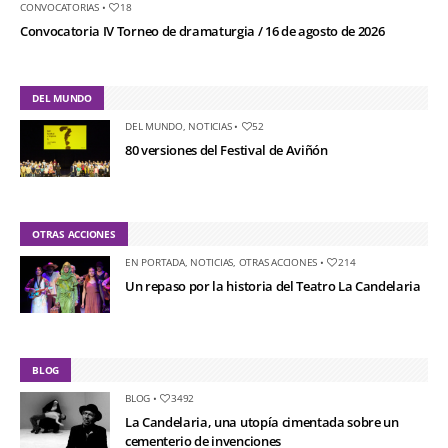
CONVOCATORIAS
•
18
Convocatoria IV Torneo de dramaturgia / 16 de agosto de 2026
DEL MUNDO
DEL MUNDO
,
NOTICIAS
•
52
80 versiones del Festival de Aviñón
OTRAS ACCIONES
EN PORTADA
,
NOTICIAS
,
OTRAS ACCIONES
•
214
Un repaso por la historia del Teatro La Candelaria
BLOG
BLOG
•
3492
La Candelaria, una utopía cimentada sobre un
cementerio de invenciones