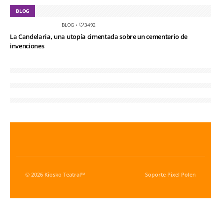
BLOG
BLOG
•
3492
La Candelaria, una utopía cimentada sobre un cementerio de
invenciones
© 2026 Kiosko Teatral™
Soporte
Pixel Polen