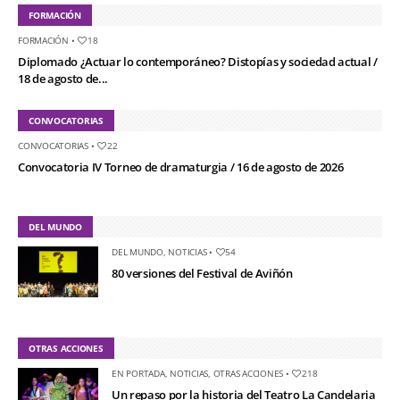
FORMACIÓN
FORMACIÓN
•
18
Diplomado ¿Actuar lo contemporáneo? Distopías y sociedad actual /
18 de agosto de...
CONVOCATORIAS
CONVOCATORIAS
•
22
Convocatoria IV Torneo de dramaturgia / 16 de agosto de 2026
DEL MUNDO
DEL MUNDO
,
NOTICIAS
•
54
80 versiones del Festival de Aviñón
OTRAS ACCIONES
EN PORTADA
,
NOTICIAS
,
OTRAS ACCIONES
•
218
Un repaso por la historia del Teatro La Candelaria