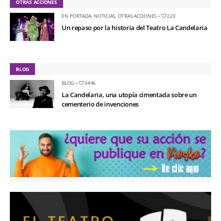
OTRAS ACCIONES
EN PORTADA
,
NOTICIAS
,
OTRAS ACCIONES
•
220
Un repaso por la historia del Teatro La Candelaria
BLOG
BLOG
•
3496
La Candelaria, una utopía cimentada sobre un
cementerio de invenciones