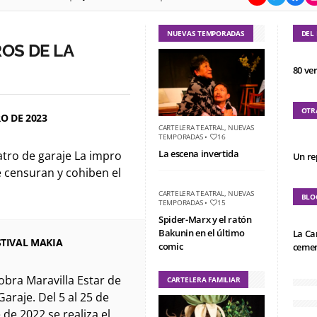
NUEVAS TEMPORADAS
DEL
OS DE LA
80 ve
OTR
O DE 2023
CARTELERA TEATRAL
,
NUEVAS
TEMPORADAS
•
16
La escena invertida
atro de garaje La impro
Un re
e censuran y cohiben el
CARTELERA TEATRAL
,
NUEVAS
BLO
TEMPORADAS
•
15
Spider-Marx y el ratón
Bakunin en el último
La Ca
STIVAL MAKIA
comic
cemen
 obra Maravilla Estar de
CARTELERA FAMILIAR
araje. Del 5 al 25 de
de 2022 se realiza el