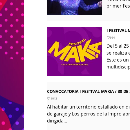
primer Fest
I FESTIVAL 
954
Del 5 al 2
se realiza 
Este es un
multidiscip
CONVOCATORIA I FESTIVAL MAKIA / 30 DE 
1043
Al habitar un territorio estallado en d
de garaje y Los perros de la Impro ab
dirigida...