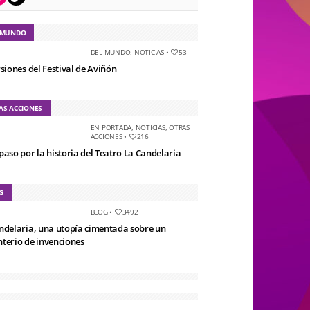
 MUNDO
DEL MUNDO
,
NOTICIAS
•
53
rsiones del Festival de Aviñón
AS ACCIONES
EN PORTADA
,
NOTICIAS
,
OTRAS
ACCIONES
•
216
paso por la historia del Teatro La Candelaria
G
BLOG
•
3492
ndelaria, una utopía cimentada sobre un
terio de invenciones