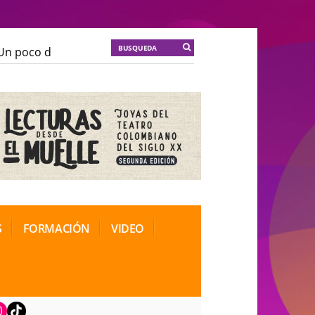
n poco de locura para la cordura
KT :: |
Soma Mnemos
n poco de locura para la cordura
KT :: |
Soma Mnemos
ional de Teatro Rosa
ional de Teatro Rosa
S
FORMACIÓN
VIDEO
book
nstagram
TikTok