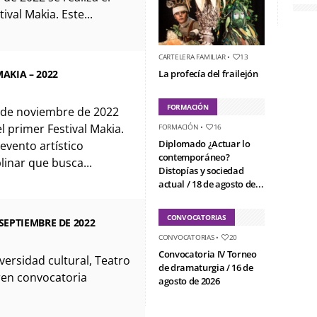
ival Makia. Este...
CARTELERA FAMILIAR
•
13
MAKIA – 2022
La profecía del frailejón
FORMACIÓN
5 de noviembre de 2022
el primer Festival Makia.
FORMACIÓN
•
16
Diplomado ¿Actuar lo
 evento artístico
contemporáneo?
linar que busca...
Distopías y sociedad
actual / 18 de agosto de...
CONVOCATORIAS
SEPTIEMBRE DE 2022
CONVOCATORIAS
•
20
Convocatoria IV Torneo
iversidad cultural, Teatro
de dramaturgia / 16 de
ren convocatoria
agosto de 2026