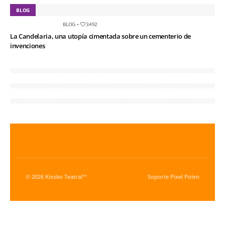
BLOG
BLOG
•
3492
La Candelaria, una utopía cimentada sobre un cementerio de
invenciones
© 2026 Kiosko Teatral™
Soporte
Pixel Polen