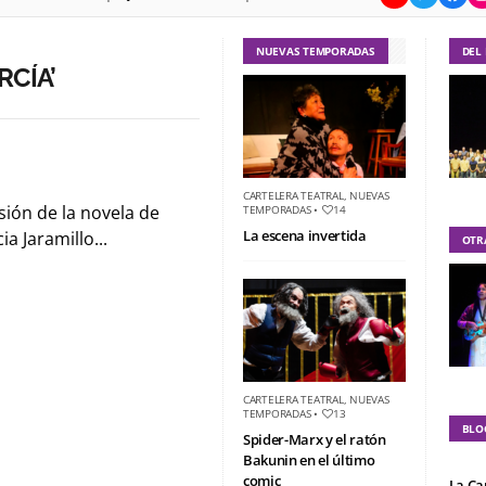
NUEVAS TEMPORADAS
DEL
RCÍA’
CARTELERA TEATRAL
,
NUEVAS
sión de la novela de
TEMPORADAS
•
14
La escena invertida
a Jaramillo...
OTR
CARTELERA TEATRAL
,
NUEVAS
TEMPORADAS
•
13
BLO
Spider-Marx y el ratón
Bakunin en el último
comic
La Ca