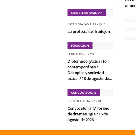
cemen
CARTELERA FAMILIAR
CARTELERA FAMILIAR
•
11
La profecía del frailejón
FORMACIÓN
FORMACIÓN
•
14
Diplomado ¿Actuar lo
contemporáneo?
Distopías y sociedad
actual / 18 de agosto de...
CONVOCATORIAS
CONVOCATORIAS
•
18
Convocatoria IV Torneo
de dramaturgia / 16 de
agosto de 2026