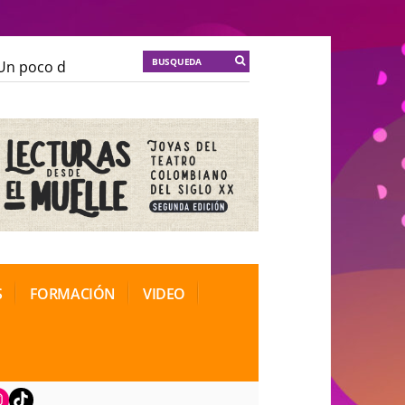
n poco de locura para la cordura
KT :: |
Soma Mnemos
n poco de locura para la cordura
KT :: |
Soma Mnemos
ional de Teatro Rosa
ional de Teatro Rosa
S
FORMACIÓN
VIDEO
book
nstagram
TikTok