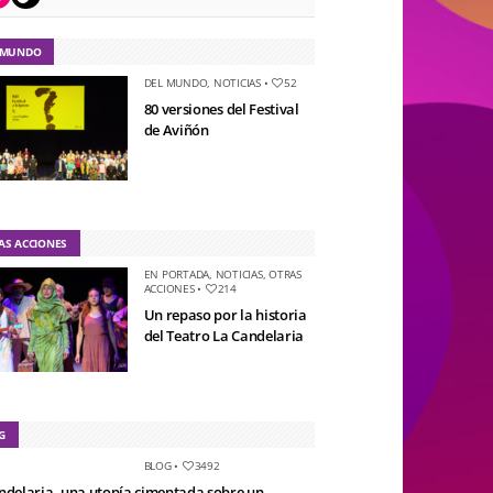
 MUNDO
DEL MUNDO
,
NOTICIAS
•
52
80 versiones del Festival
de Aviñón
AS ACCIONES
EN PORTADA
,
NOTICIAS
,
OTRAS
ACCIONES
•
214
Un repaso por la historia
del Teatro La Candelaria
G
BLOG
•
3492
ndelaria, una utopía cimentada sobre un