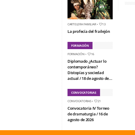
CARTELERA FAMILIAR
•
13
La profecía del frailejón
FORMACIÓN
FORMACIÓN
•
16
Diplomado ¿Actuar lo
contemporáneo?
Distopías y sociedad
actual / 18 de agosto de...
CONVOCATORIAS
CONVOCATORIAS
•
21
Convocatoria IV Torneo
de dramaturgia / 16 de
agosto de 2026