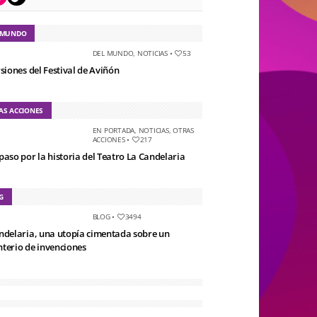
 MUNDO
DEL MUNDO
,
NOTICIAS
•
53
rsiones del Festival de Aviñón
AS ACCIONES
EN PORTADA
,
NOTICIAS
,
OTRAS
ACCIONES
•
217
paso por la historia del Teatro La Candelaria
G
BLOG
•
3494
ndelaria, una utopía cimentada sobre un
terio de invenciones