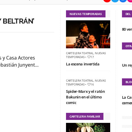
NUEVAS TEMPORADAS
DEL
 BELTRÁN’
80 ve
OTR
CARTELERA TEATRAL
,
NUEVAS
s y Casa Actores
TEMPORADAS
•
17
La escena invertida
bastián Junyent...
Un re
CARTELERA TEATRAL
,
NUEVAS
BLO
TEMPORADAS
•
16
Spider-Marx y el ratón
Bakunin en el último
La Ca
comic
cemen
CARTELERA FAMILIAR