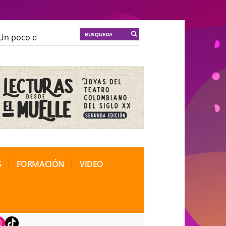
n poco de locura para la cordura
KT :: |
Soma Mnemos
n poco de locura para la cordura
KT :: |
Soma Mnemos
ional de Teatro Rosa
ional de Teatro Rosa
S
FORMACIÓN
VIDEO
book
nstagram
TikTok