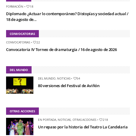
FORMACIÓN
•
18
Diplomado ¿Actuar lo contemporáneo? Distopías y sociedad actual /
18 de agosto de...
CONVOCATORIAS
CONVOCATORIAS
•
22
Convocatoria IV Torneo de dramaturgia / 16 de agosto de 2026
DEL MUNDO
DEL MUNDO
,
NOTICIAS
•
54
80 versiones del Festival de Aviñón
OTRAS ACCIONES
EN PORTADA
,
NOTICIAS
,
OTRAS ACCIONES
•
218
Un repaso por la historia del Teatro La Candelaria