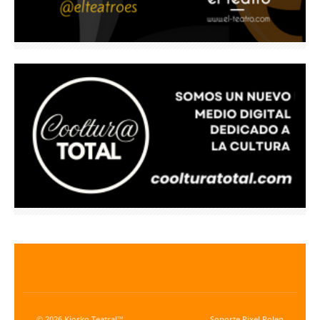
© 2026 Kiosko Teatral™
Soporte
Pixel Polen