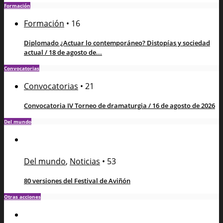
Formación
Formación
•
16
Diplomado ¿Actuar lo contemporáneo? Distopías y sociedad
actual / 18 de agosto de...
Convocatorias
Convocatorias
•
21
Convocatoria IV Torneo de dramaturgia / 16 de agosto de 2026
Del mundo
Del mundo
,
Noticias
•
53
80 versiones del Festival de Aviñón
Otras acciones