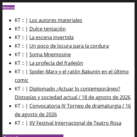
Noticias
KT :: |
Los autores materiales
KT :: |
Dulce tentación
KT :: |
La escena invertida
KT :: |
Un poco de locura para la cordura
KT :: |
Soma Mnemosine
KT :: |
La profecía del frailejón
KT :: |
Spider-Marx y el ratón Bakunin en el último
comic
KT :: |
Diplomado ¿Actuar lo contemporáneo?
Distopías y sociedad actual / 18 de agosto de 2026
KT :: |
Convocatoria IV Torneo de dramaturgia / 16
de agosto de 2026
KT :: |
XV Festival Internacional de Teatro Rosa