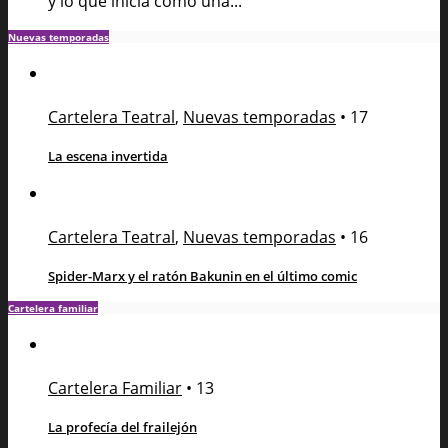
y lo que inicia como una...
Nuevas temporadas
Cartelera Teatral
,
Nuevas temporadas
•
17
La escena invertida
Cartelera Teatral
,
Nuevas temporadas
•
16
Spider-Marx y el ratón Bakunin en el último comic
Cartelera familiar
Cartelera Familiar
•
13
La profecía del frailejón