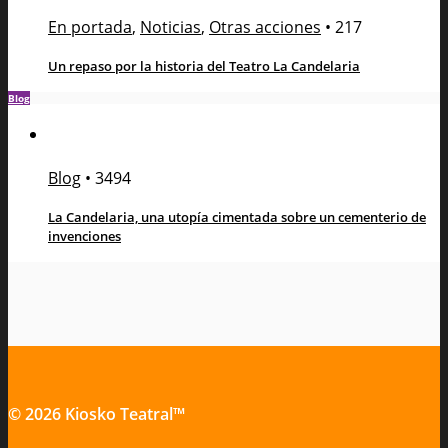
En portada
,
Noticias
,
Otras acciones
•
217
Un repaso por la historia del Teatro La Candelaria
Blog
Blog
•
3494
La Candelaria, una utopía cimentada sobre un cementerio de
invenciones
© 2026 Kiosko Teatral™