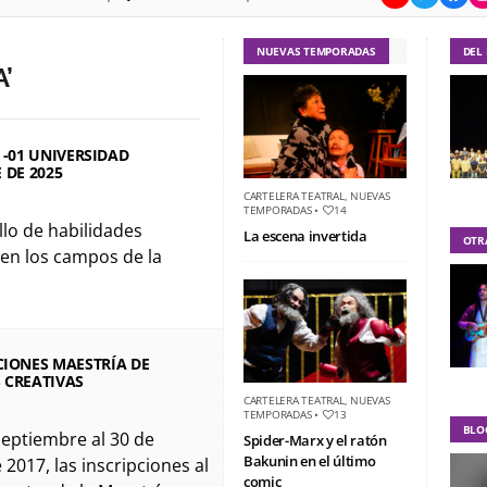
NUEVAS TEMPORADAS
DEL
’
 -01 UNIVERSIDAD
 DE 2025
CARTELERA TEATRAL
,
NUEVAS
TEMPORADAS
•
14
lo de habilidades
La escena invertida
OTR
 en los campos de la
CIONES MAESTRÍA DE
 CREATIVAS
CARTELERA TEATRAL
,
NUEVAS
TEMPORADAS
•
13
BLO
septiembre al 30 de
Spider-Marx y el ratón
Bakunin en el último
 2017, las inscripciones al
comic