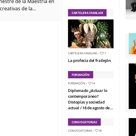
estre de la Maestría en
creativas de la...
CARTELERA FAMILIAR
CARTELERA FAMILIAR
•
11
La profecía del frailejón
FORMACIÓN
FORMACIÓN
•
14
Diplomado ¿Actuar lo
contemporáneo?
Distopías y sociedad
actual / 18 de agosto de...
CONVOCATORIAS
CONVOCATORIAS
•
18