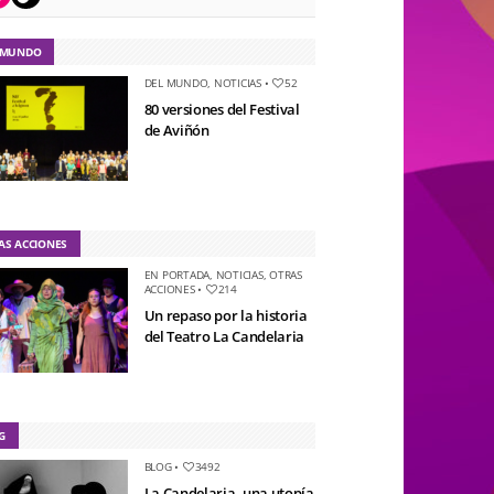
 MUNDO
DEL MUNDO
,
NOTICIAS
•
52
80 versiones del Festival
de Aviñón
AS ACCIONES
EN PORTADA
,
NOTICIAS
,
OTRAS
ACCIONES
•
214
Un repaso por la historia
del Teatro La Candelaria
G
BLOG
•
3492
La Candelaria, una utopía