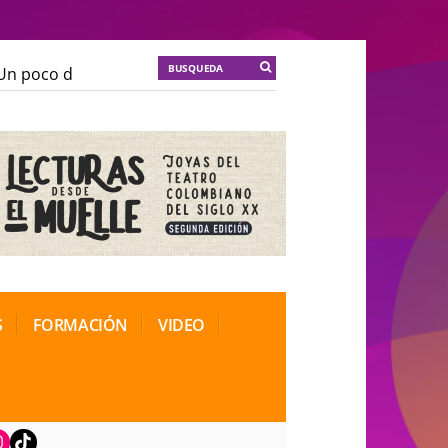
 poco de locura para la cordura
KT :: |
Soma Mnemosi
 poco de locura para la cordura
KT :: |
Soma Mnemosi
onal de Teatro Rosa
onal de Teatro Rosa
S
FORMACIÓN
VIDEO
book
nstagram
TikTok