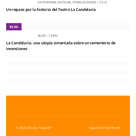
EN PORTADA
,
NOTICIAS
,
OTRAS ACCIONES
•
215
Un repaso por la historia del Teatro La Candelaria
BLOG
BLOG
•
3492
La Candelaria, una utopía cimentada sobre un cementerio de
invenciones
© 2026 Kiosko Teatral™
Soporte
Pixel Polen