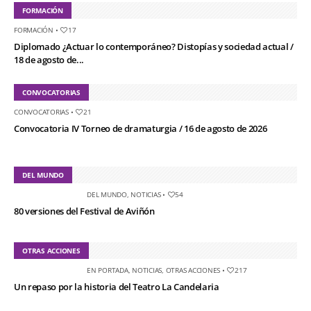
FORMACIÓN
FORMACIÓN
•
17
Diplomado ¿Actuar lo contemporáneo? Distopías y sociedad actual /
18 de agosto de...
CONVOCATORIAS
CONVOCATORIAS
•
21
Convocatoria IV Torneo de dramaturgia / 16 de agosto de 2026
DEL MUNDO
DEL MUNDO
,
NOTICIAS
•
54
80 versiones del Festival de Aviñón
OTRAS ACCIONES
EN PORTADA
,
NOTICIAS
,
OTRAS ACCIONES
•
217
Un repaso por la historia del Teatro La Candelaria