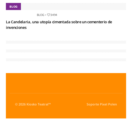
BLOG
BLOG
•
3494
La Candelaria, una utopía cimentada sobre un cementerio de
invenciones
© 2026 Kiosko Teatral™
Soporte
Pixel Polen