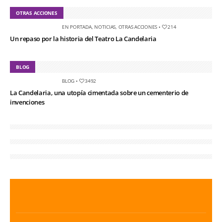
OTRAS ACCIONES
EN PORTADA
,
NOTICIAS
,
OTRAS ACCIONES
•
214
Un repaso por la historia del Teatro La Candelaria
BLOG
BLOG
•
3492
La Candelaria, una utopía cimentada sobre un cementerio de
invenciones