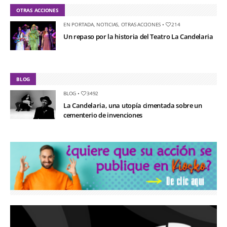
OTRAS ACCIONES
EN PORTADA
,
NOTICIAS
,
OTRAS ACCIONES
•
214
Un repaso por la historia del Teatro La Candelaria
BLOG
BLOG
•
3492
La Candelaria, una utopía cimentada sobre un
cementerio de invenciones