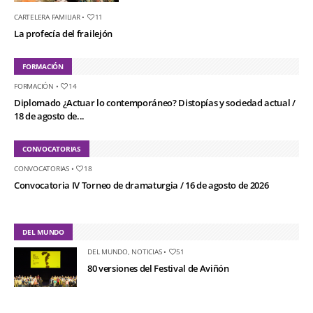
CARTELERA FAMILIAR
•
11
La profecía del frailejón
FORMACIÓN
FORMACIÓN
•
14
Diplomado ¿Actuar lo contemporáneo? Distopías y sociedad actual /
18 de agosto de...
CONVOCATORIAS
CONVOCATORIAS
•
18
Convocatoria IV Torneo de dramaturgia / 16 de agosto de 2026
DEL MUNDO
DEL MUNDO
,
NOTICIAS
•
51
80 versiones del Festival de Aviñón