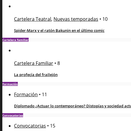
Cartelera Teatral
,
Nuevas temporadas
•
10
Spider-Marx y el ratón Bakunin en el último comic
Cartelera familiar
Cartelera Familiar
•
8
La profecía del frailejón
Formación
Formación
•
11
Diplomado ¿Actuar lo contemporáneo? Distopías y sociedad actua
Convocatorias
Convocatorias
•
15