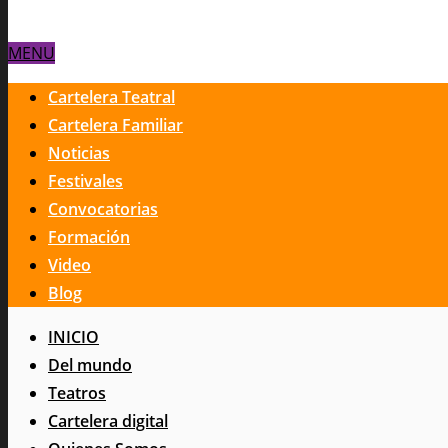
MENU
Cartelera Teatral
Cartelera Familiar
Noticias
Festivales
Convocatorias
Formación
Video
Blog
INICIO
Del mundo
Teatros
Cartelera digital