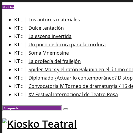
Noticias
KT :: |
Los autores materiales
KT :: |
Dulce tentación
KT :: |
La escena invertida
KT :: |
Un poco de locura para la cordura
KT :: |
Soma Mnemosine
KT :: |
La profecía del frailejón
KT :: |
Spider-Marx y el ratón Bakunin en el último co
KT :: |
Diplomado ¿Actuar lo contemporáneo? Distopía
KT :: |
Convocatoria IV Torneo de dramaturgia / 16 d
KT :: |
XV Festival Internacional de Teatro Rosa