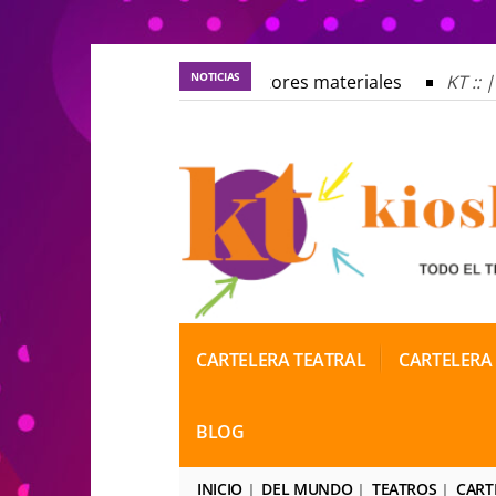
NOTICIAS
KT :: |
Los autores materiales
KT :: |
D
KT :: |
Los autores materiales
KT :: |
D
KT :: |
Convocatoria IV Torneo de dramatur
KT :: |
Convocatoria IV Torneo de dramatur
CARTELERA TEATRAL
CARTELERA
BLOG
INICIO
DEL MUNDO
TEATROS
CART