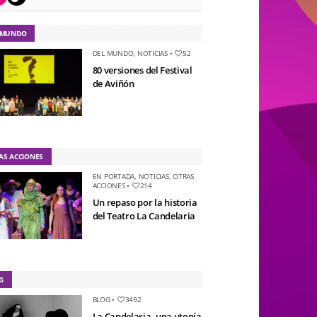
 MUNDO
DEL MUNDO
,
NOTICIAS
•
52
80 versiones del Festival
de Aviñón
AS ACCIONES
EN PORTADA
,
NOTICIAS
,
OTRAS
ACCIONES
•
214
Un repaso por la historia
del Teatro La Candelaria
G
BLOG
•
3492
La Candelaria, una utopía