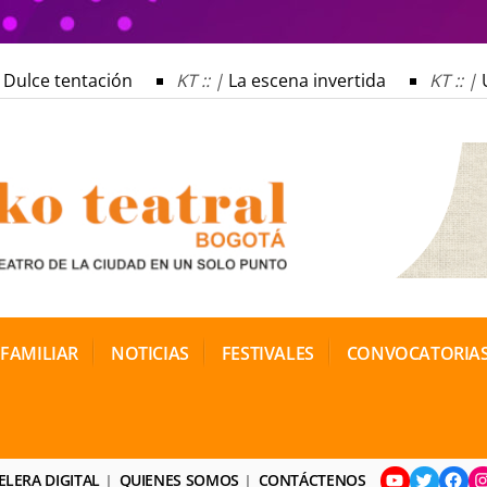
ulce tentación
KT :: |
La escena invertida
KT :: |
Un
ulce tentación
KT :: |
La escena invertida
KT :: |
Un
gia / 16 de agosto de 2026
KT :: |
XV Festival Internac
gia / 16 de agosto de 2026
KT :: |
XV Festival Internac
 FAMILIAR
NOTICIAS
FESTIVALES
CONVOCATORIA
YouTube
Twitter
Face
I
ELERA DIGITAL
QUIENES SOMOS
CONTÁCTENOS