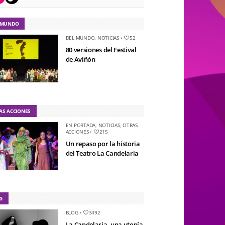
 MUNDO
DEL MUNDO
,
NOTICIAS
•
52
80 versiones del Festival
de Aviñón
AS ACCIONES
EN PORTADA
,
NOTICIAS
,
OTRAS
ACCIONES
•
215
Un repaso por la historia
del Teatro La Candelaria
G
BLOG
•
3492
La Candelaria, una utopía