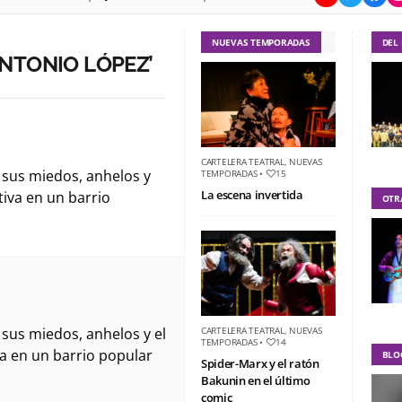
NUEVAS TEMPORADAS
DEL
NTONIO LÓPEZ’
CARTELERA TEATRAL
,
NUEVAS
 sus miedos, anhelos y
TEMPORADAS
•
15
La escena invertida
tiva en un barrio
OTR
 sus miedos, anhelos y el
CARTELERA TEATRAL
,
NUEVAS
TEMPORADAS
•
14
a en un barrio popular
BLO
Spider-Marx y el ratón
Bakunin en el último
comic