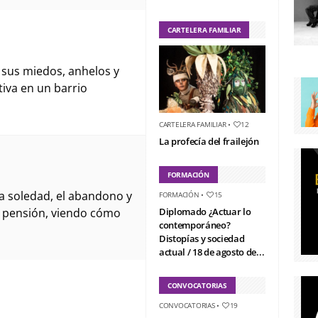
CARTELERA FAMILIAR
 sus miedos, anhelos y
tiva en un barrio
CARTELERA FAMILIAR
•
12
La profecía del frailejón
FORMACIÓN
la soledad, el abandono y
FORMACIÓN
•
15
a pensión, viendo cómo
Diplomado ¿Actuar lo
contemporáneo?
Distopías y sociedad
actual / 18 de agosto de...
CONVOCATORIAS
CONVOCATORIAS
•
19