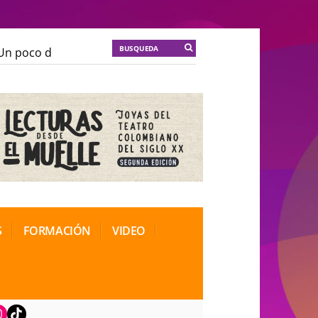
 poco de locura para la cordura
KT :: |
Soma Mnemosi
 poco de locura para la cordura
KT :: |
Soma Mnemosi
ional de Teatro Rosa
ional de Teatro Rosa
S
FORMACIÓN
VIDEO
book
nstagram
TikTok