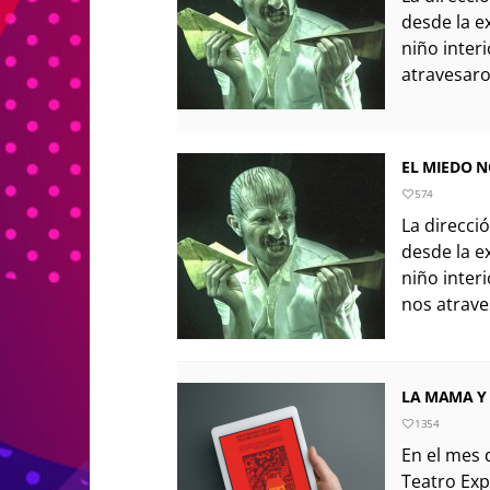
desde la e
niño inter
atravesaro
EL MIEDO 
574
La direcci
desde la e
niño inter
nos atrave
LA MAMA Y 
1354
En el mes 
Teatro Ex