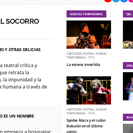
NUEVAS TEMPORADAS
DEL
EL SOCORRO
NO Y OTRAS DELICIAS
CARTELERA TEATRAL
,
NUEVAS
TEMPORADAS
•
15
La escena invertida
 teatral crítica y
OTR
que retrata la
, la impunidad y la
a humana a través de
CARTELERA TEATRAL
,
NUEVAS
TEMPORADAS
•
14
NO ES UN NOMBRE
BLO
Spider-Marx y el ratón
Bakunin en el último
ón empieza a bosquejar
comic