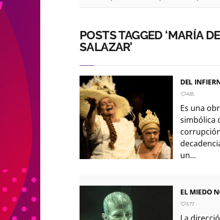
POSTS TAGGED ‘MARÍA D
SALAZAR’
DEL INFIER
485
Es una obra
simbólica 
corrupción
decadenci
un...
EL MIEDO 
577
La direcci