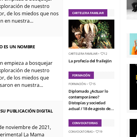
xploración de nuestro
ior, de los miedos que nos
CARTELERA FAMILIAR
n en nuestra...
NO ES UN NOMBRE
CARTELERA FAMILIAR
•
12
La profecía del frailejón
ón empieza a bosquejar
xploración de nuestro
FORMACIÓN
ior, de los miedos que
saron en nuestra...
FORMACIÓN
•
15
Diplomado ¿Actuar lo
contemporáneo?
Distopías y sociedad
actual / 18 de agosto de...
SU PUBLICACIÓN DIGITAL
CONVOCATORIAS
de noviembre de 2021,
CONVOCATORIAS
•
19
perimental La Mama