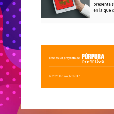
presenta s
en la que 
© 2026 Kiosko Teatral™