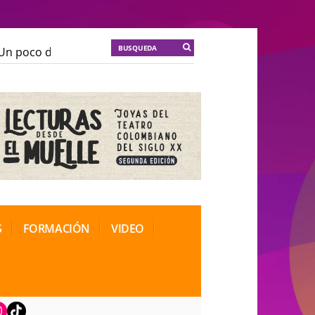
 poco de locura para la cordura
KT :: |
Soma Mnemosi
 poco de locura para la cordura
KT :: |
Soma Mnemosi
ional de Teatro Rosa
ional de Teatro Rosa
S
FORMACIÓN
VIDEO
book
nstagram
TikTok