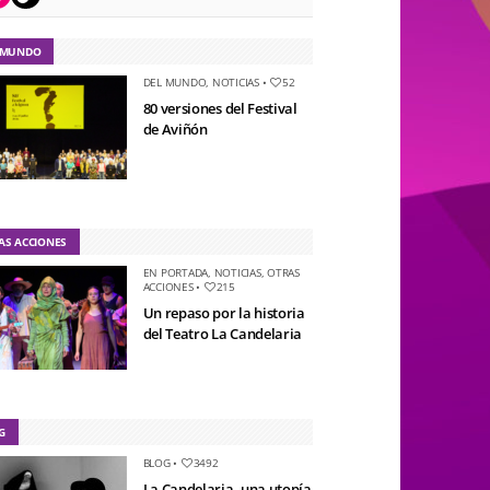
 MUNDO
DEL MUNDO
,
NOTICIAS
•
52
80 versiones del Festival
de Aviñón
AS ACCIONES
EN PORTADA
,
NOTICIAS
,
OTRAS
ACCIONES
•
215
Un repaso por la historia
del Teatro La Candelaria
G
BLOG
•
3492
La Candelaria, una utopía