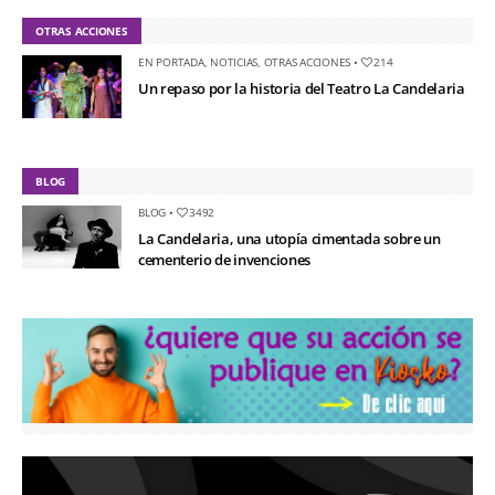
OTRAS ACCIONES
EN PORTADA
,
NOTICIAS
,
OTRAS ACCIONES
•
214
Un repaso por la historia del Teatro La Candelaria
BLOG
BLOG
•
3492
La Candelaria, una utopía cimentada sobre un
cementerio de invenciones