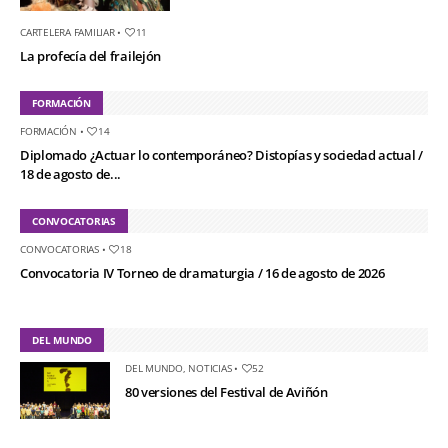
CARTELERA FAMILIAR
•
11
La profecía del frailejón
FORMACIÓN
FORMACIÓN
•
14
Diplomado ¿Actuar lo contemporáneo? Distopías y sociedad actual /
18 de agosto de...
CONVOCATORIAS
CONVOCATORIAS
•
18
Convocatoria IV Torneo de dramaturgia / 16 de agosto de 2026
DEL MUNDO
DEL MUNDO
,
NOTICIAS
•
52
80 versiones del Festival de Aviñón