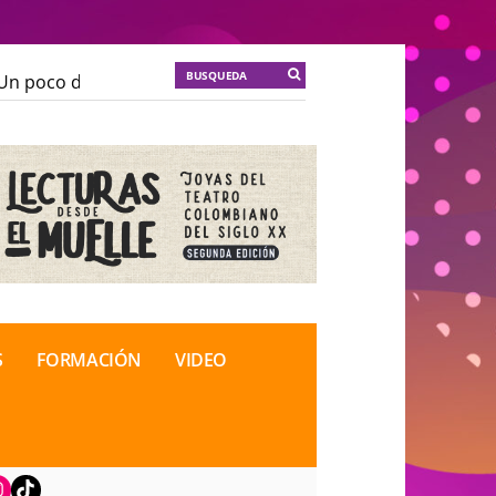
n poco de locura para la cordura
KT :: |
Soma Mnemos
n poco de locura para la cordura
KT :: |
Soma Mnemos
cional de Teatro Rosa
cional de Teatro Rosa
S
FORMACIÓN
VIDEO
book
nstagram
TikTok