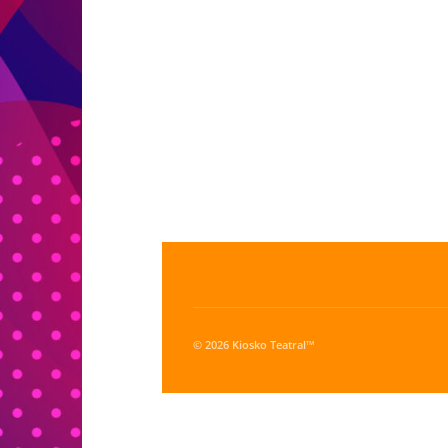
© 2026 Kiosko Teatral™