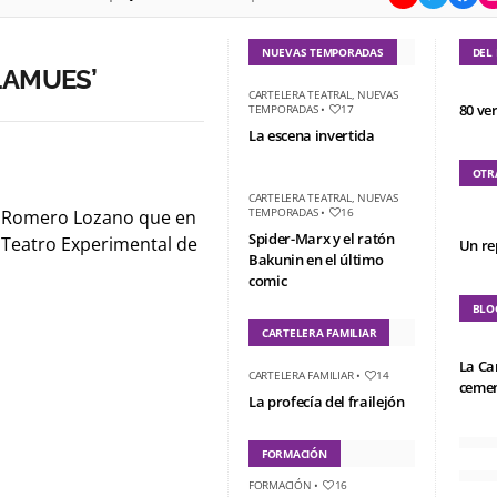
NUEVAS TEMPORADAS
DEL
LAMUES’
CARTELERA TEATRAL
,
NUEVAS
80 ve
TEMPORADAS
•
17
La escena invertida
OTR
CARTELERA TEATRAL
,
NUEVAS
TEMPORADAS
•
16
do Romero Lozano que en
Spider-Marx y el ratón
e Teatro Experimental de
Un re
Bakunin en el último
comic
BLO
CARTELERA FAMILIAR
La Ca
CARTELERA FAMILIAR
•
14
cemen
La profecía del frailejón
FORMACIÓN
FORMACIÓN
•
16