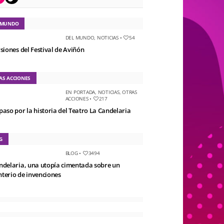
 MUNDO
DEL MUNDO
,
NOTICIAS
•
54
rsiones del Festival de Aviñón
AS ACCIONES
EN PORTADA
,
NOTICIAS
,
OTRAS
ACCIONES
•
217
paso por la historia del Teatro La Candelaria
G
BLOG
•
3494
ndelaria, una utopía cimentada sobre un
terio de invenciones