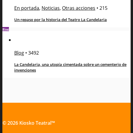
En portada
,
Noticias
,
Otras acciones
•
215
Un repaso por la historia del Teatro La Candelaria
Blog
Blog
•
3492
La Candelaria, una utopía cimentada sobre un cementerio de
invenciones
© 2026 Kiosko Teatral™