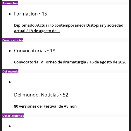
Formación
Formación
•
15
Diplomado ¿Actuar lo contemporáneo? Distopías y sociedad
actual / 18 de agosto de...
Convocatorias
Convocatorias
•
18
Convocatoria IV Torneo de dramaturgia / 16 de agosto de 2026
Del mundo
Del mundo
,
Noticias
•
52
80 versiones del Festival de Aviñón
Otras acciones