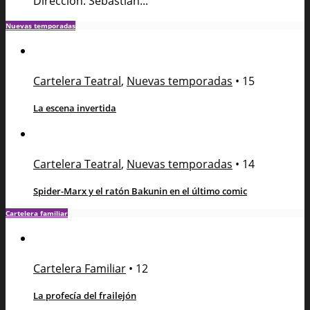
Dirección: Sebastían...
Nuevas temporadas
Cartelera Teatral
,
Nuevas temporadas
•
15
La escena invertida
Cartelera Teatral
,
Nuevas temporadas
•
14
Spider-Marx y el ratón Bakunin en el último comic
Cartelera familiar
Cartelera Familiar
•
12
La profecía del frailejón