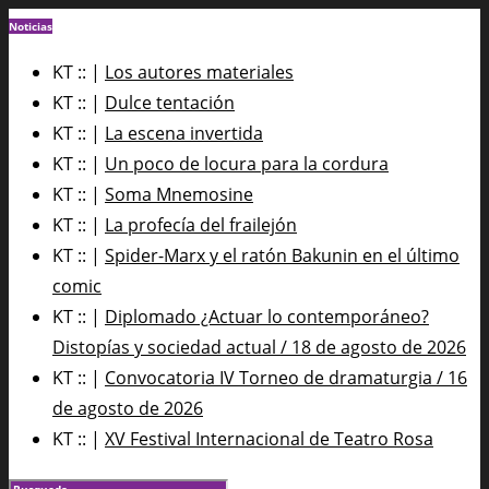
Noticias
KT :: |
Los autores materiales
KT :: |
Dulce tentación
KT :: |
La escena invertida
KT :: |
Un poco de locura para la cordura
KT :: |
Soma Mnemosine
KT :: |
La profecía del frailejón
KT :: |
Spider-Marx y el ratón Bakunin en el último
comic
KT :: |
Diplomado ¿Actuar lo contemporáneo?
Distopías y sociedad actual / 18 de agosto de 2026
KT :: |
Convocatoria IV Torneo de dramaturgia / 16
de agosto de 2026
KT :: |
XV Festival Internacional de Teatro Rosa