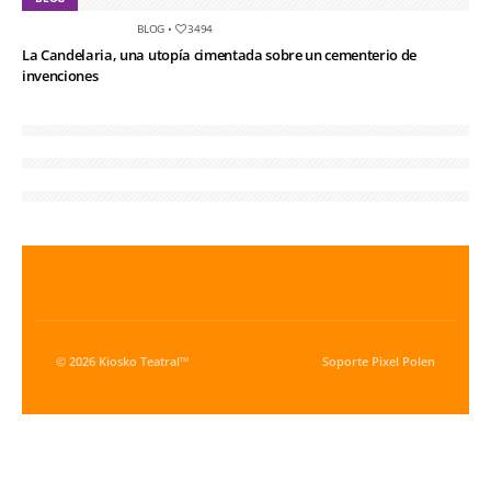
BLOG
•
3494
La Candelaria, una utopía cimentada sobre un cementerio de
invenciones
© 2026 Kiosko Teatral™
Soporte
Pixel Polen