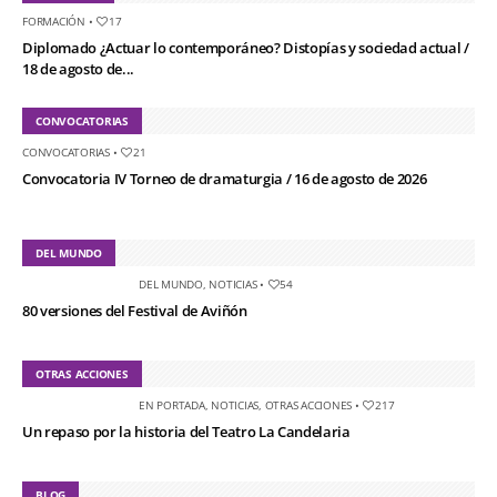
FORMACIÓN
•
17
Diplomado ¿Actuar lo contemporáneo? Distopías y sociedad actual /
18 de agosto de...
CONVOCATORIAS
CONVOCATORIAS
•
21
Convocatoria IV Torneo de dramaturgia / 16 de agosto de 2026
DEL MUNDO
DEL MUNDO
,
NOTICIAS
•
54
80 versiones del Festival de Aviñón
OTRAS ACCIONES
EN PORTADA
,
NOTICIAS
,
OTRAS ACCIONES
•
217
Un repaso por la historia del Teatro La Candelaria
BLOG