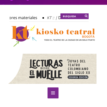
s autores materiales
KT :: |
Dulce tentación
KT :: |
 profecía del frailejón
KT :: |
Spider-Marx y el ratón Bak
plomado ¿Actuar lo contemporáneo? Distopías y sociedad ac
 Festival Internacional de Teatro Rosa