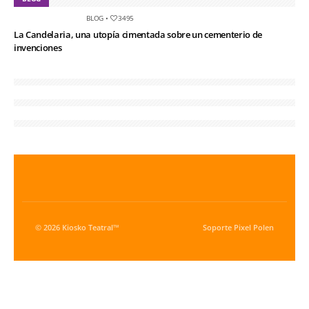
BLOG
•
3495
La Candelaria, una utopía cimentada sobre un cementerio de
invenciones
© 2026 Kiosko Teatral™
Soporte
Pixel Polen