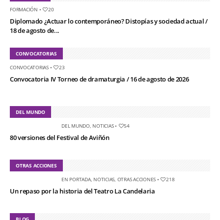
FORMACIÓN
•
20
Diplomado ¿Actuar lo contemporáneo? Distopías y sociedad actual /
18 de agosto de...
CONVOCATORIAS
CONVOCATORIAS
•
23
Convocatoria IV Torneo de dramaturgia / 16 de agosto de 2026
DEL MUNDO
DEL MUNDO
,
NOTICIAS
•
54
80 versiones del Festival de Aviñón
OTRAS ACCIONES
EN PORTADA
,
NOTICIAS
,
OTRAS ACCIONES
•
218
Un repaso por la historia del Teatro La Candelaria
BLOG