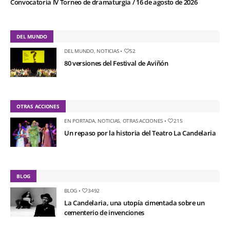
Convocatoria IV Torneo de dramaturgia / 16 de agosto de 2026
DEL MUNDO
DEL MUNDO
,
NOTICIAS
•
52
80 versiones del Festival de Aviñón
OTRAS ACCIONES
EN PORTADA
,
NOTICIAS
,
OTRAS ACCIONES
•
215
Un repaso por la historia del Teatro La Candelaria
BLOG
BLOG
•
3492
La Candelaria, una utopía cimentada sobre un
cementerio de invenciones