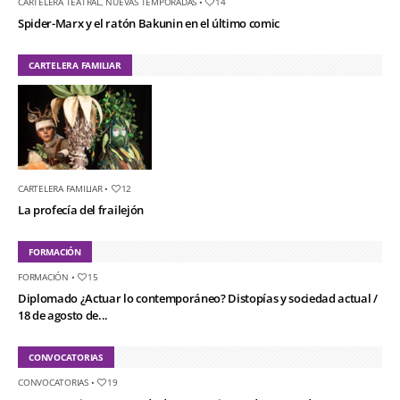
CARTELERA TEATRAL
,
NUEVAS TEMPORADAS
•
14
Spider-Marx y el ratón Bakunin en el último comic
CARTELERA FAMILIAR
CARTELERA FAMILIAR
•
12
La profecía del frailejón
FORMACIÓN
FORMACIÓN
•
15
Diplomado ¿Actuar lo contemporáneo? Distopías y sociedad actual /
18 de agosto de...
CONVOCATORIAS
CONVOCATORIAS
•
19