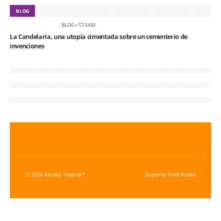
BLOG
BLOG
•
3492
La Candelaria, una utopía cimentada sobre un cementerio de
invenciones
© 2026 Kiosko Teatral™
Soporte
Pixel Polen