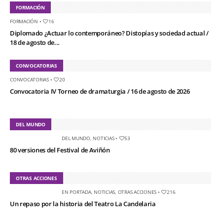
FORMACIÓN
FORMACIÓN
•
16
Diplomado ¿Actuar lo contemporáneo? Distopías y sociedad actual /
18 de agosto de...
CONVOCATORIAS
CONVOCATORIAS
•
20
Convocatoria IV Torneo de dramaturgia / 16 de agosto de 2026
DEL MUNDO
DEL MUNDO
,
NOTICIAS
•
53
80 versiones del Festival de Aviñón
OTRAS ACCIONES
EN PORTADA
,
NOTICIAS
,
OTRAS ACCIONES
•
216
Un repaso por la historia del Teatro La Candelaria