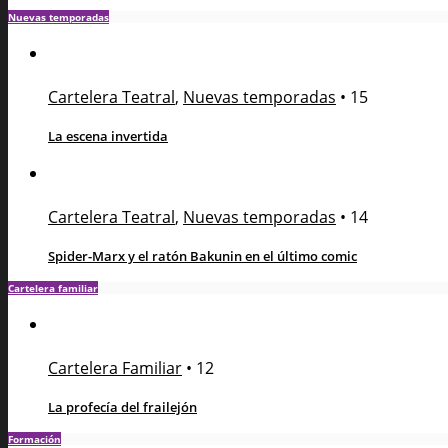
Nuevas temporadas
Cartelera Teatral
,
Nuevas temporadas
•
15
La escena invertida
Cartelera Teatral
,
Nuevas temporadas
•
14
Spider-Marx y el ratón Bakunin en el último comic
Cartelera familiar
Cartelera Familiar
•
12
La profecía del frailejón
Formación