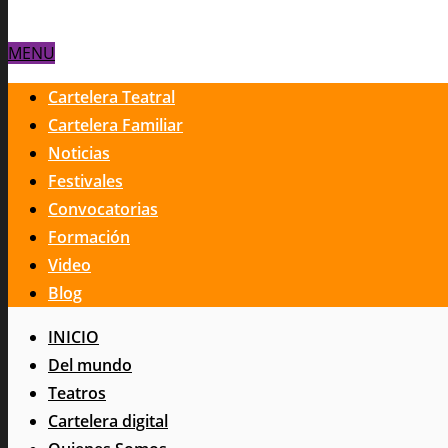
MENU
Cartelera Teatral
Cartelera Familiar
Noticias
Festivales
Convocatorias
Formación
Video
Blog
INICIO
Del mundo
Teatros
Cartelera digital