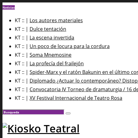
Noticias
KT :: |
Los autores materiales
KT :: |
Dulce tentación
KT :: |
La escena invertida
KT :: |
Un poco de locura para la cordura
KT :: |
Soma Mnemosine
KT :: |
La profecía del frailejón
KT :: |
Spider-Marx y el ratón Bakunin en el último co
KT :: |
Diplomado ¿Actuar lo contemporáneo? Distopía
KT :: |
Convocatoria IV Torneo de dramaturgia / 16 d
KT :: |
XV Festival Internacional de Teatro Rosa