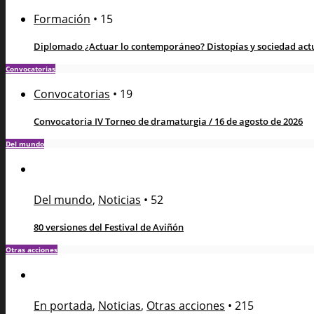
Formación
•
15
Diplomado ¿Actuar lo contemporáneo? Distopías y sociedad actua
Convocatorias
Convocatorias
•
19
Convocatoria IV Torneo de dramaturgia / 16 de agosto de 2026
Del mundo
Del mundo
,
Noticias
•
52
80 versiones del Festival de Aviñón
Otras acciones
En portada
,
Noticias
,
Otras acciones
•
215