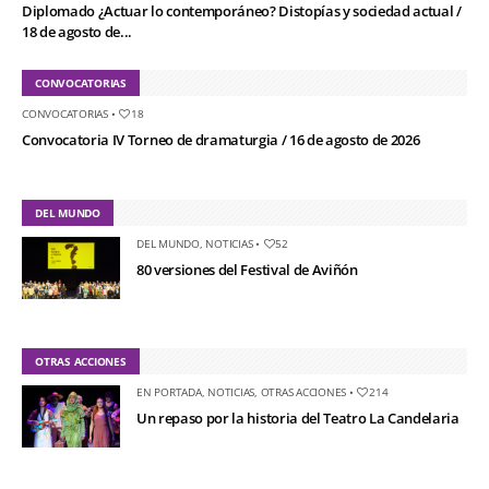
Diplomado ¿Actuar lo contemporáneo? Distopías y sociedad actual /
18 de agosto de...
CONVOCATORIAS
CONVOCATORIAS
•
18
Convocatoria IV Torneo de dramaturgia / 16 de agosto de 2026
DEL MUNDO
DEL MUNDO
,
NOTICIAS
•
52
80 versiones del Festival de Aviñón
OTRAS ACCIONES
EN PORTADA
,
NOTICIAS
,
OTRAS ACCIONES
•
214
Un repaso por la historia del Teatro La Candelaria