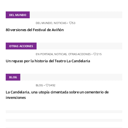
DEL MUNDO
DEL MUNDO
,
NOTICIAS
•
53
80 versiones del Festival de Aviñón
OTRAS ACCIONES
EN PORTADA
,
NOTICIAS
,
OTRAS ACCIONES
•
215
Un repaso por la historia del Teatro La Candelaria
BLOG
BLOG
•
3492
La Candelaria, una utopía cimentada sobre un cementerio de
invenciones