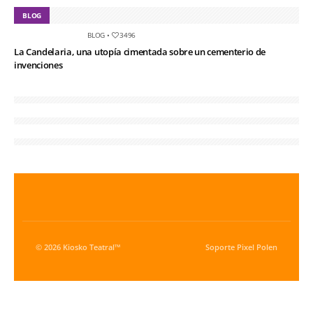
BLOG
BLOG
•
3496
La Candelaria, una utopía cimentada sobre un cementerio de
invenciones
© 2026 Kiosko Teatral™
Soporte
Pixel Polen