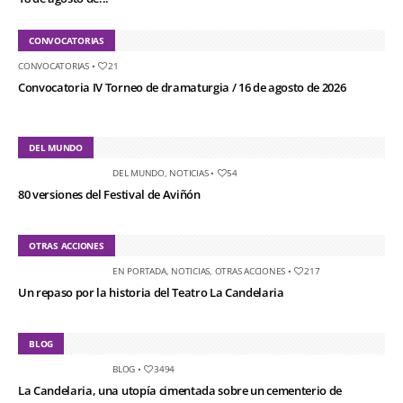
CONVOCATORIAS
CONVOCATORIAS
•
21
Convocatoria IV Torneo de dramaturgia / 16 de agosto de 2026
DEL MUNDO
DEL MUNDO
,
NOTICIAS
•
54
80 versiones del Festival de Aviñón
OTRAS ACCIONES
EN PORTADA
,
NOTICIAS
,
OTRAS ACCIONES
•
217
Un repaso por la historia del Teatro La Candelaria
BLOG
BLOG
•
3494
La Candelaria, una utopía cimentada sobre un cementerio de