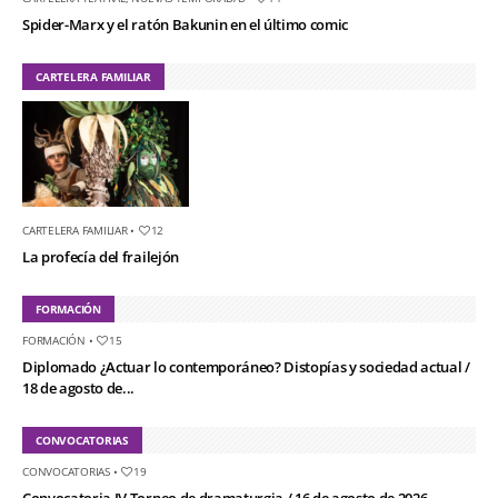
Spider-Marx y el ratón Bakunin en el último comic
CARTELERA FAMILIAR
CARTELERA FAMILIAR
•
12
La profecía del frailejón
FORMACIÓN
FORMACIÓN
•
15
Diplomado ¿Actuar lo contemporáneo? Distopías y sociedad actual /
18 de agosto de...
CONVOCATORIAS
CONVOCATORIAS
•
19
Convocatoria IV Torneo de dramaturgia / 16 de agosto de 2026