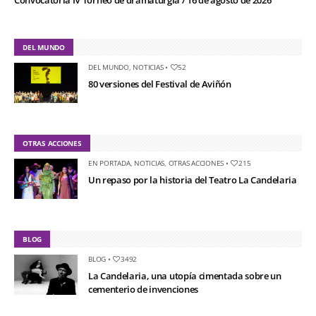
DEL MUNDO
DEL MUNDO
,
NOTICIAS
•
52
80 versiones del Festival de Aviñón
OTRAS ACCIONES
EN PORTADA
,
NOTICIAS
,
OTRAS ACCIONES
•
215
Un repaso por la historia del Teatro La Candelaria
BLOG
BLOG
•
3492
La Candelaria, una utopía cimentada sobre un
cementerio de invenciones