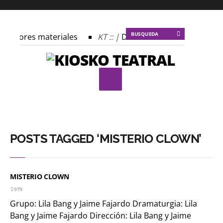
s autores materiales
KT :: |
Dulce tentación
KT :: 
 profecía del frailejón
KT :: |
Spider-Marx y el ratón Bak
plomado ¿Actuar lo contemporáneo? Distopías y sociedad ac
 Festival Internacional de Teatro Rosa
POSTS TAGGED ‘MISTERIO CLOWN’
MISTERIO CLOWN
979
Grupo: Lila Bang y Jaime Fajardo Dramaturgia: Lila
Bang y Jaime Fajardo Dirección: Lila Bang y Jaime