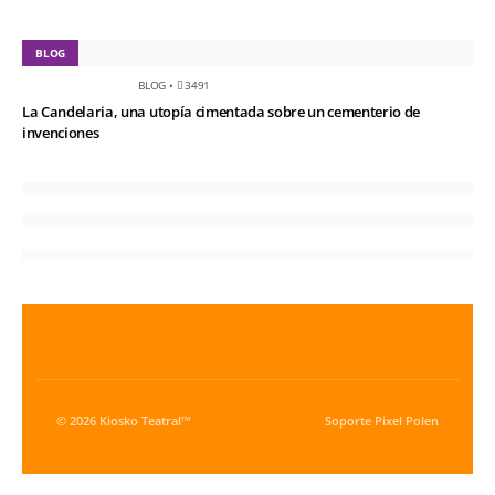
BLOG
BLOG
•
3491
La Candelaria, una utopía cimentada sobre un cementerio de
invenciones
© 2026 Kiosko Teatral™
Soporte
Pixel Polen