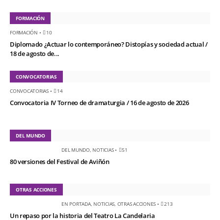
FORMACIÓN
FORMACIÓN
•
10
Diplomado ¿Actuar lo contemporáneo? Distopías y sociedad actual /
18 de agosto de...
CONVOCATORIAS
CONVOCATORIAS
•
14
Convocatoria IV Torneo de dramaturgia / 16 de agosto de 2026
DEL MUNDO
DEL MUNDO
,
NOTICIAS
•
51
80 versiones del Festival de Aviñón
OTRAS ACCIONES
EN PORTADA
,
NOTICIAS
,
OTRAS ACCIONES
•
213
Un repaso por la historia del Teatro La Candelaria