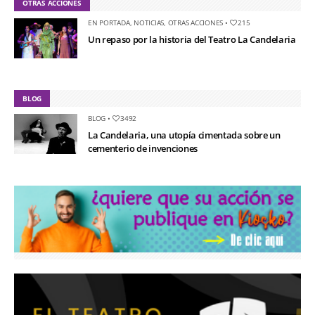
OTRAS ACCIONES
EN PORTADA
,
NOTICIAS
,
OTRAS ACCIONES
•
215
Un repaso por la historia del Teatro La Candelaria
BLOG
BLOG
•
3492
La Candelaria, una utopía cimentada sobre un
cementerio de invenciones