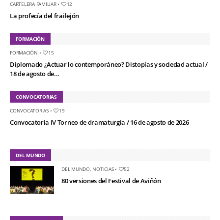
CARTELERA FAMILIAR
•
12
La profecía del frailejón
FORMACIÓN
FORMACIÓN
•
15
Diplomado ¿Actuar lo contemporáneo? Distopías y sociedad actual /
18 de agosto de...
CONVOCATORIAS
CONVOCATORIAS
•
19
Convocatoria IV Torneo de dramaturgia / 16 de agosto de 2026
DEL MUNDO
DEL MUNDO
,
NOTICIAS
•
52
80 versiones del Festival de Aviñón