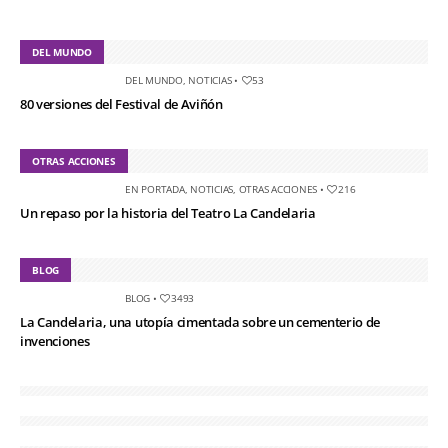
DEL MUNDO
DEL MUNDO
,
NOTICIAS
•
53
80 versiones del Festival de Aviñón
OTRAS ACCIONES
EN PORTADA
,
NOTICIAS
,
OTRAS ACCIONES
•
216
Un repaso por la historia del Teatro La Candelaria
BLOG
BLOG
•
3493
La Candelaria, una utopía cimentada sobre un cementerio de
invenciones