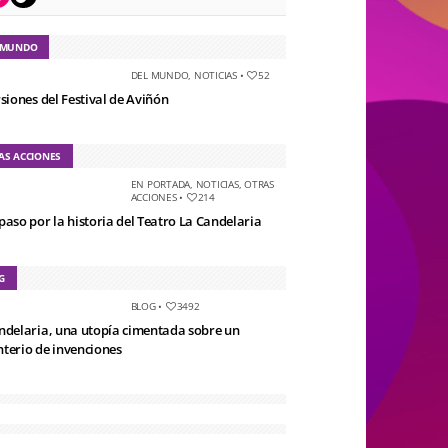
 MUNDO
DEL MUNDO
,
NOTICIAS
•
52
rsiones del Festival de Aviñón
AS ACCIONES
EN PORTADA
,
NOTICIAS
,
OTRAS
ACCIONES
•
214
paso por la historia del Teatro La Candelaria
G
BLOG
•
3492
ndelaria, una utopía cimentada sobre un
terio de invenciones