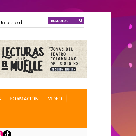
n poco de locura para la cordura
KT :: |
Soma Mnemos
n poco de locura para la cordura
KT :: |
Soma Mnemos
ional de Teatro Rosa
ional de Teatro Rosa
S
FORMACIÓN
VIDEO
book
nstagram
TikTok