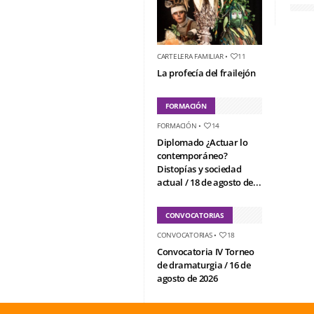
CARTELERA FAMILIAR
•
11
La profecía del frailejón
FORMACIÓN
FORMACIÓN
•
14
Diplomado ¿Actuar lo
contemporáneo?
Distopías y sociedad
actual / 18 de agosto de...
CONVOCATORIAS
CONVOCATORIAS
•
18
Convocatoria IV Torneo
de dramaturgia / 16 de
agosto de 2026