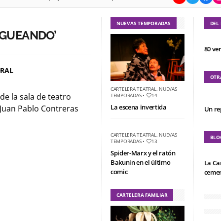
NUEVAS TEMPORADAS
DEL
GUEANDO’
80 ve
ORAL
OTR
CARTELERA TEATRAL
,
NUEVAS
 de la sala de teatro
TEMPORADAS
•
14
La escena invertida
 Juan Pablo Contreras
Un re
CARTELERA TEATRAL
,
NUEVAS
BLO
TEMPORADAS
•
13
Spider-Marx y el ratón
Bakunin en el último
La Ca
comic
cemen
CARTELERA FAMILIAR