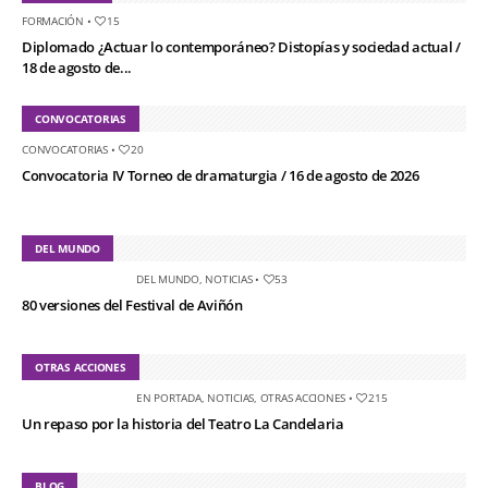
FORMACIÓN
•
15
Diplomado ¿Actuar lo contemporáneo? Distopías y sociedad actual /
18 de agosto de...
CONVOCATORIAS
CONVOCATORIAS
•
20
Convocatoria IV Torneo de dramaturgia / 16 de agosto de 2026
DEL MUNDO
DEL MUNDO
,
NOTICIAS
•
53
80 versiones del Festival de Aviñón
OTRAS ACCIONES
EN PORTADA
,
NOTICIAS
,
OTRAS ACCIONES
•
215
Un repaso por la historia del Teatro La Candelaria
BLOG