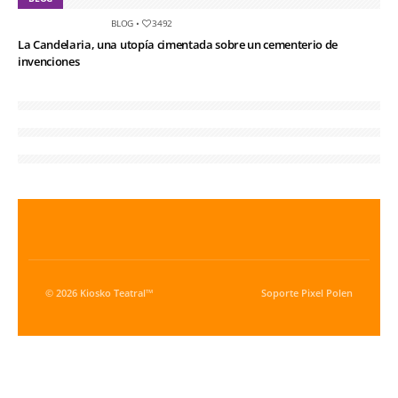
BLOG
•
3492
La Candelaria, una utopía cimentada sobre un cementerio de
invenciones
© 2026 Kiosko Teatral™
Soporte
Pixel Polen