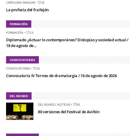
CARTELERA FAMILIAR
•
25
La profecía del frailejón
FORMACIÓN
FORMACIÓN
•
23
Diplomado ¿Actuar lo contemporáneo? Distopías y sociedad actual /
18 de agosto de...
CONVOCATORIAS
CONVOCATORIAS
•
26
Convocatoria IV Torneo de dramaturgia / 16 de agosto de 2026
DEL MUNDO
DEL MUNDO
,
NOTICIAS
•
56
80 versiones del Festival de Aviñón