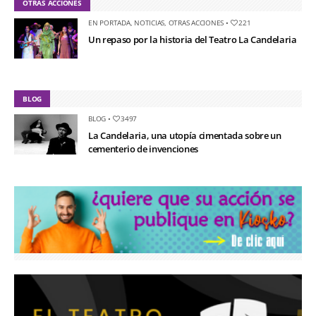
OTRAS ACCIONES
EN PORTADA
,
NOTICIAS
,
OTRAS ACCIONES
•
221
Un repaso por la historia del Teatro La Candelaria
BLOG
BLOG
•
3497
La Candelaria, una utopía cimentada sobre un
cementerio de invenciones