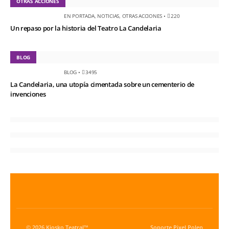
OTRAS ACCIONES
EN PORTADA
,
NOTICIAS
,
OTRAS ACCIONES
•
220
Un repaso por la historia del Teatro La Candelaria
BLOG
BLOG
•
3495
La Candelaria, una utopía cimentada sobre un cementerio de
invenciones
© 2026 Kiosko Teatral™
Soporte
Pixel Polen