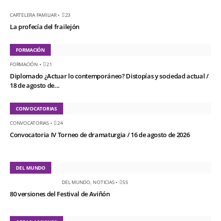
CARTELERA FAMILIAR
•
23
La profecía del frailejón
FORMACIÓN
FORMACIÓN
•
21
Diplomado ¿Actuar lo contemporáneo? Distopías y sociedad actual /
18 de agosto de...
CONVOCATORIAS
CONVOCATORIAS
•
24
Convocatoria IV Torneo de dramaturgia / 16 de agosto de 2026
DEL MUNDO
DEL MUNDO
,
NOTICIAS
•
55
80 versiones del Festival de Aviñón