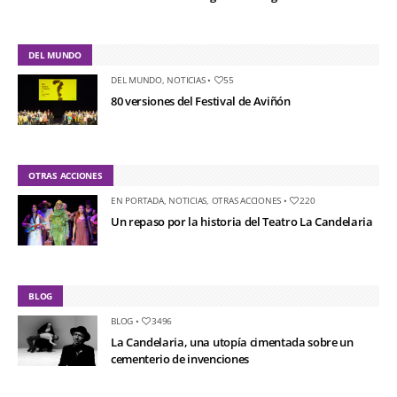
DEL MUNDO
DEL MUNDO
,
NOTICIAS
•
55
80 versiones del Festival de Aviñón
OTRAS ACCIONES
EN PORTADA
,
NOTICIAS
,
OTRAS ACCIONES
•
220
Un repaso por la historia del Teatro La Candelaria
BLOG
BLOG
•
3496
La Candelaria, una utopía cimentada sobre un
cementerio de invenciones