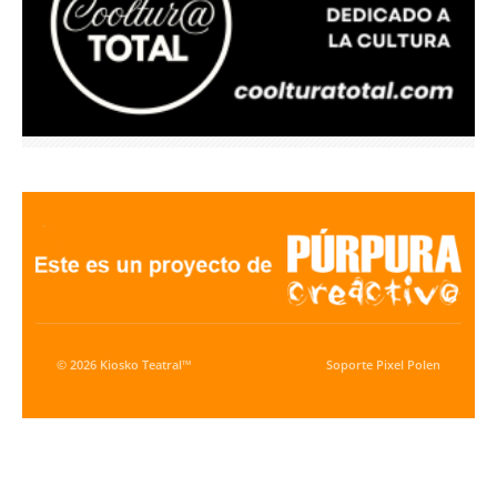
© 2026 Kiosko Teatral™
Soporte
Pixel Polen