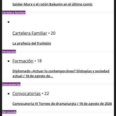
Spider-Marx y el ratón Bakunin en el último comic
Cartelera familiar
Cartelera Familiar
•
20
La profecía del frailejón
Formación
Formación
•
18
Diplomado ¿Actuar lo contemporáneo? Distopías y sociedad
actual / 18 de agosto de...
Convocatorias
Convocatorias
•
22
Convocatoria IV Torneo de dramaturgia / 16 de agosto de 2026
Del mundo