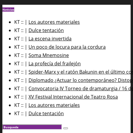
Noticias
KT :: |
Los autores materiales
KT :: |
Dulce tentación
KT :: |
La escena invertida
KT :: |
Un poco de locura para la cordura
KT :: |
Soma Mnemosine
KT :: |
La profecía del frailejón
KT :: |
Spider-Marx y el ratón Bakunin en el último co
KT :: |
Diplomado ¿Actuar lo contemporáneo? Distopía
KT :: |
Convocatoria IV Torneo de dramaturgia / 16 d
KT :: |
XV Festival Internacional de Teatro Rosa
KT :: |
Los autores materiales
KT :: |
Dulce tentación