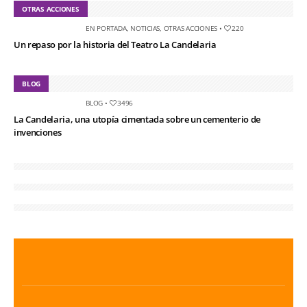
OTRAS ACCIONES
EN PORTADA
,
NOTICIAS
,
OTRAS ACCIONES
•
220
Un repaso por la historia del Teatro La Candelaria
BLOG
BLOG
•
3496
La Candelaria, una utopía cimentada sobre un cementerio de
invenciones