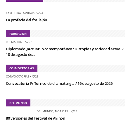
CARTELERA FAMILIAR
•
24
La profecía del frailejón
FORMACIÓN
FORMACIÓN
•
22
Diplomado ¿Actuar lo contemporáneo? Distopías y sociedad actual /
18 de agosto de...
CONVOCATORIAS
CONVOCATORIAS
•
25
Convocatoria IV Torneo de dramaturgia / 16 de agosto de 2026
DEL MUNDO
DEL MUNDO
,
NOTICIAS
•
55
80 versiones del Festival de Aviñón