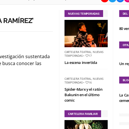
NUEVAS TEMPORADAS
DEL
 RAMÍREZ’
80 ve
OTR
CARTELERA TEATRAL
,
NUEVAS
vestigación sustentada
TEMPORADAS
•
17
La escena invertida
se busca conocer las
Un re
CARTELERA TEATRAL
,
NUEVAS
BLO
TEMPORADAS
•
16
Spider-Marx y el ratón
Bakunin en el último
La Ca
comic
cemen
CARTELERA FAMILIAR