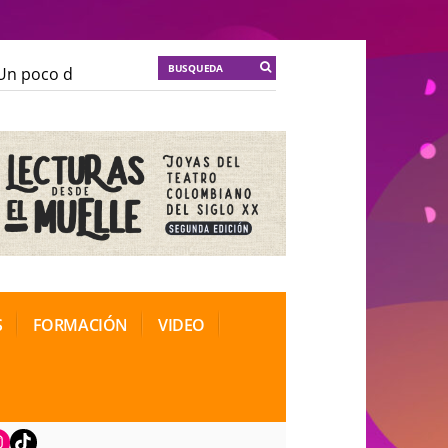
n poco de locura para la cordura
KT :: |
Soma Mnemos
n poco de locura para la cordura
KT :: |
Soma Mnemos
ional de Teatro Rosa
ional de Teatro Rosa
S
FORMACIÓN
VIDEO
book
nstagram
TikTok