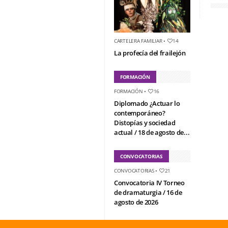
CARTELERA FAMILIAR
•
14
La profecía del frailejón
FORMACIÓN
FORMACIÓN
•
16
Diplomado ¿Actuar lo
contemporáneo?
Distopías y sociedad
actual / 18 de agosto de...
CONVOCATORIAS
CONVOCATORIAS
•
21
Convocatoria IV Torneo
de dramaturgia / 16 de
agosto de 2026