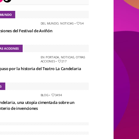
 MUNDO
DEL MUNDO
,
NOTICIAS
•
54
rsiones del Festival de Aviñón
AS ACCIONES
EN PORTADA
,
NOTICIAS
,
OTRAS
ACCIONES
•
217
paso por la historia del Teatro La Candelaria
G
BLOG
•
3494
ndelaria, una utopía cimentada sobre un
terio de invenciones