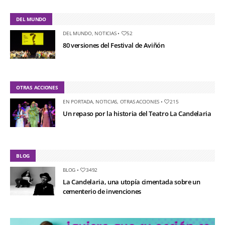
DEL MUNDO
DEL MUNDO
,
NOTICIAS
•
52
80 versiones del Festival de Aviñón
OTRAS ACCIONES
EN PORTADA
,
NOTICIAS
,
OTRAS ACCIONES
•
215
Un repaso por la historia del Teatro La Candelaria
BLOG
BLOG
•
3492
La Candelaria, una utopía cimentada sobre un
cementerio de invenciones