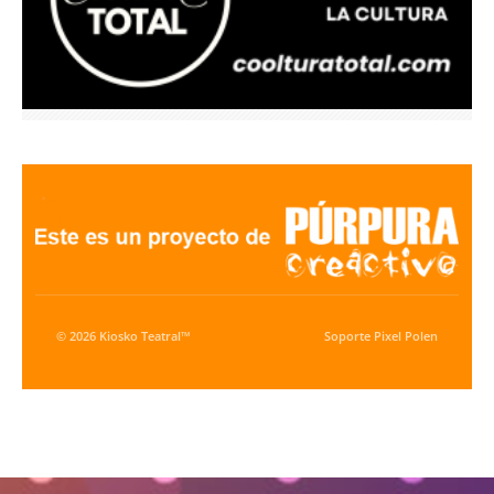
© 2026 Kiosko Teatral™
Soporte
Pixel Polen