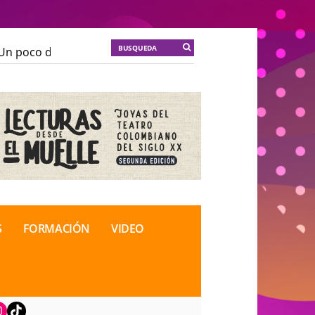
n poco de locura para la cordura
KT :: |
Soma Mnemos
n poco de locura para la cordura
KT :: |
Soma Mnemos
ional de Teatro Rosa
ional de Teatro Rosa
S
FORMACIÓN
VIDEO
book
nstagram
TikTok