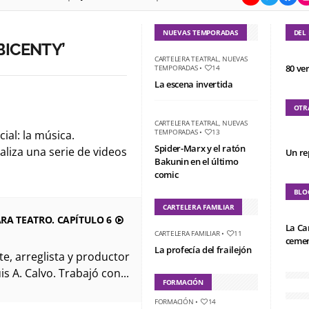
NUEVAS TEMPORADAS
DEL
BICENTY’
CARTELERA TEATRAL
,
NUEVAS
80 ve
TEMPORADAS
•
14
La escena invertida
OTR
CARTELERA TEATRAL
,
NUEVAS
TEMPORADAS
•
13
ial: la música.
Spider-Marx y el ratón
aliza una serie de videos
Un re
Bakunin en el último
comic
BLO
CARTELERA FAMILIAR
RA TEATRO. CAPÍTULO 6
La Ca
CARTELERA FAMILIAR
•
11
cemen
La profecía del frailejón
e, arreglista y productor
s A. Calvo. Trabajó con...
FORMACIÓN
FORMACIÓN
•
14