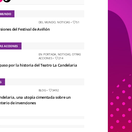
 MUNDO
DEL MUNDO
,
NOTICIAS
•
51
rsiones del Festival de Aviñón
AS ACCIONES
EN PORTADA
,
NOTICIAS
,
OTRAS
ACCIONES
•
214
paso por la historia del Teatro La Candelaria
G
BLOG
•
3492
ndelaria, una utopía cimentada sobre un
terio de invenciones