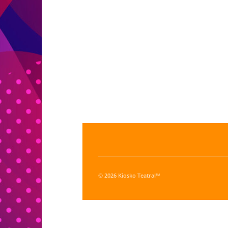
© 2026 Kiosko Teatral™