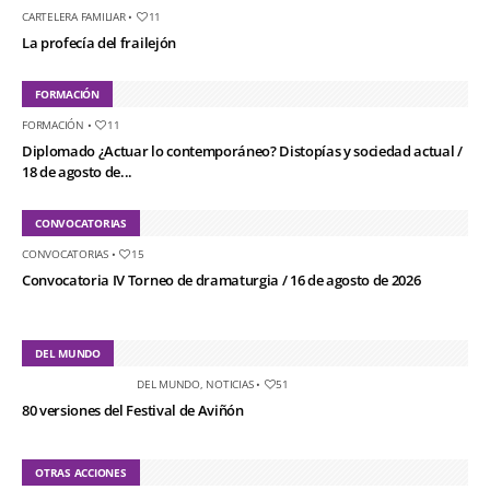
CARTELERA FAMILIAR
•
11
La profecía del frailejón
FORMACIÓN
FORMACIÓN
•
11
Diplomado ¿Actuar lo contemporáneo? Distopías y sociedad actual /
18 de agosto de...
CONVOCATORIAS
CONVOCATORIAS
•
15
Convocatoria IV Torneo de dramaturgia / 16 de agosto de 2026
DEL MUNDO
DEL MUNDO
,
NOTICIAS
•
51
80 versiones del Festival de Aviñón
OTRAS ACCIONES