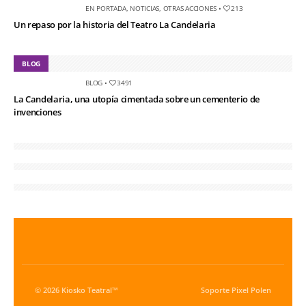
EN PORTADA
,
NOTICIAS
,
OTRAS ACCIONES
•
213
Un repaso por la historia del Teatro La Candelaria
BLOG
BLOG
•
3491
La Candelaria, una utopía cimentada sobre un cementerio de
invenciones
© 2026 Kiosko Teatral™
Soporte
Pixel Polen