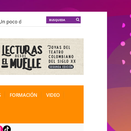
n poco de locura para la cordura
KT :: |
Soma Mnemos
n poco de locura para la cordura
KT :: |
Soma Mnemos
ional de Teatro Rosa
ional de Teatro Rosa
S
FORMACIÓN
VIDEO
book
nstagram
TikTok