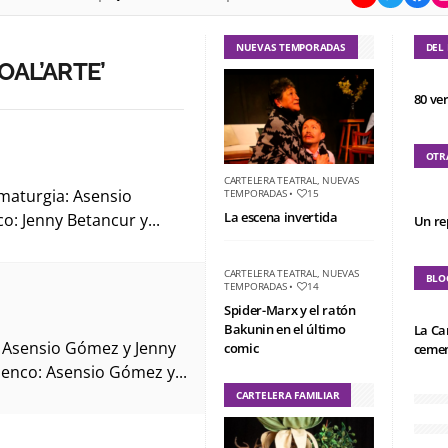
NUEVAS TEMPORADAS
DEL
OAL’ARTE’
80 ve
OTR
CARTELERA TEATRAL
,
NUEVAS
maturgia: Asensio
TEMPORADAS
•
15
La escena invertida
: Jenny Betancur y...
Un re
CARTELERA TEATRAL
,
NUEVAS
BLO
TEMPORADAS
•
14
Spider-Marx y el ratón
Bakunin en el último
La Ca
 Asensio Gómez y Jenny
comic
cemen
enco: Asensio Gómez y...
CARTELERA FAMILIAR