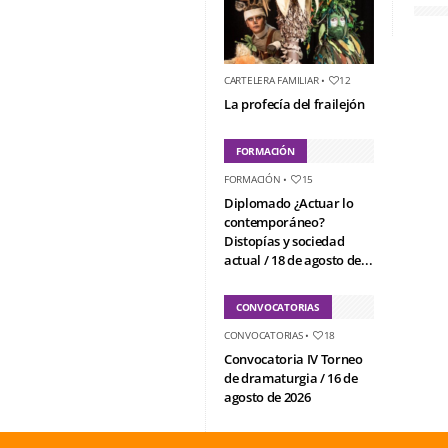
CARTELERA FAMILIAR
•
12
La profecía del frailejón
FORMACIÓN
FORMACIÓN
•
15
Diplomado ¿Actuar lo
contemporáneo?
Distopías y sociedad
actual / 18 de agosto de...
CONVOCATORIAS
CONVOCATORIAS
•
18
Convocatoria IV Torneo
de dramaturgia / 16 de
agosto de 2026