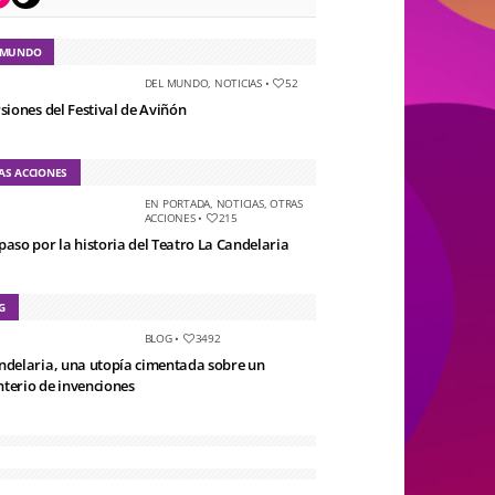
 MUNDO
DEL MUNDO
,
NOTICIAS
•
52
rsiones del Festival de Aviñón
AS ACCIONES
EN PORTADA
,
NOTICIAS
,
OTRAS
ACCIONES
•
215
paso por la historia del Teatro La Candelaria
G
BLOG
•
3492
ndelaria, una utopía cimentada sobre un
terio de invenciones