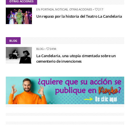
OTRAS ACCIONES
EN PORTADA
,
NOTICIAS
,
OTRAS ACCIONES
•
217
Un repaso por la historia del Teatro La Candelaria
BLOG
BLOG
•
3494
La Candelaria, una utopía cimentada sobre un
cementerio de invenciones