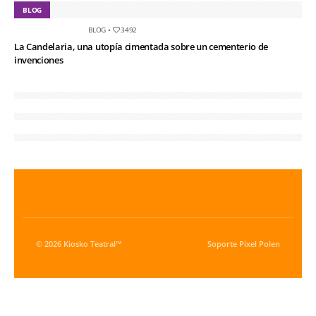
BLOG
BLOG
•
3492
La Candelaria, una utopía cimentada sobre un cementerio de
invenciones
© 2026 Kiosko Teatral™
Soporte
Pixel Polen